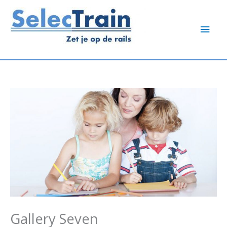
Ga
Hoo
naar
de
inhoud
Gallery Seven