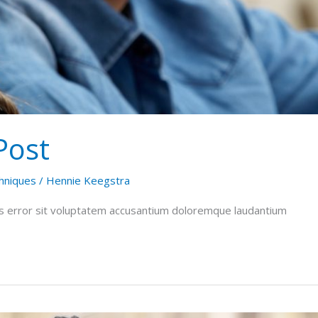
Post
hniques
/
Hennie Keegstra
tus error sit voluptatem accusantium doloremque laudantium