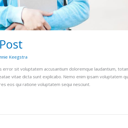
Post
nnie Keegstra
us error sit voluptatem accusantium doloremque laudantium, tota
beatae vitae dicta sunt explicabo. Nemo enim ipsam voluptatem qui
res eos qui ratione voluptatem sequi nesciunt.